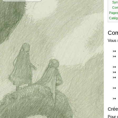
Syn
Con
Pages
Catég
Com
Vous 
Crée
Pour c