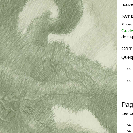
nouve
Synt
Si vou
Guide 
de su
Conv
Quelq
Pag
Les de