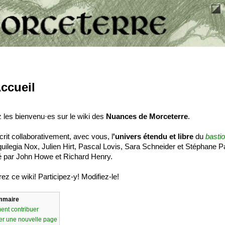
ccueil
 les bienvenu·es sur le wiki des
Nuances de Morceterre
.
écrit collaborativement, avec vous, l
'univers étendu et libre
du
basti
quilegia Nox, Julien Hirt, Pascal Lovis, Sara Schneider et Stéphane 
tré par John Howe et Richard Henry.
ez ce wiki! Participez-y! Modifiez-le!
mmaire
nt contribuer
er une nouvelle page