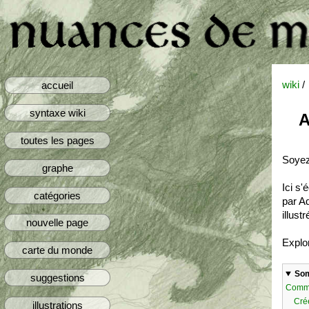
wiki
/
accueil
syntaxe wiki
A
toutes les pages
Soyez
graphe
Ici s'
catégories
par A
illus
nouvelle page
Explor
carte du monde
So
suggestions
Comme
Cré
illustrations