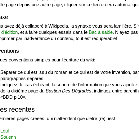
lle page depuis une autre page; cliquer sur ce lien créera automatiqu
axe
s avez déjà collaboré à Wikipedia, la syntaxe vous sera familière. Sin
d'édition
, et à faire quelques essais dans le
Bac à sable
. N'ayez pas 
pprimer par inadvertance du contenu, tout est récupérable!
entions
ues conventions simples pour l'écriture du wiki:
Séparer ce qui est issu du roman et ce qui est de votre invention, p
paragraphes séparés.
Indiquez, le cas échéant, la source de l'information que vous ajoute
de la dixième page du
Bastion Des Dégradés
, indiquez entre paren
«BDD p.10».
es récentes
rnières pages créées, qui n'attendent que d'être (re)lues!
Loul
Souenn