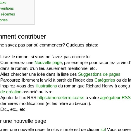
taxe
ventions
 récentes
ories
ment contribuer
ne savez pas par où commencer? Quelques pistes:
Lisez le roman, si vous ne l'avez pas encore lu
Commencez une
Nouvelle page
, par exemple pour racontez la vie 
dans le roman, d'un lieu seulement mentionné, etc.
Allez chercher une idée dans la liste des
Suggestions de pages
Parcourez librement le wiki à partir de l'index des
Catégories
ou de la
Inspirez-vous des
illustrations
du roman que Richard Henry à conçu
de création
associé au livre
Ajouter le flux RSS
https://morceterre.cc/rss
à votre
agrégateur RSS
dernières modifications (et les relire au besoin!).
Etc., etc., etc.
r une nouvelle page
réer une nouvelle page, le plus simple est de cliquer
ici
! Vous pouvez