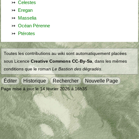
Celestes
Eregan
Masselia
Océan Pérenne
Ptérotes
Toutes les contributions au wiki sont automatiquement placées
sous Licence
Creative Commons CC-By-Sa
, dans les mêmes
conditions que le roman
Le Bastion des dégradés
.
Éditer
Historique
Rechercher
Nouvelle Page
Page mise à jour le 14 février 2026 à 16h35