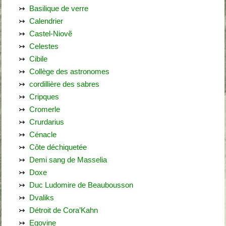
Basilique de verre
Calendrier
Castel-Niovẽ
Celestes
Cibile
Collège des astronomes
cordillière des sabres
Cripques
Cromerle
Crurdarius
Cénacle
Côte déchiquetée
Demi sang de Masselia
Doxe
Duc Ludomire de Beaubousson
Dvaliks
Détroit de Cora’Kahn
Egovine