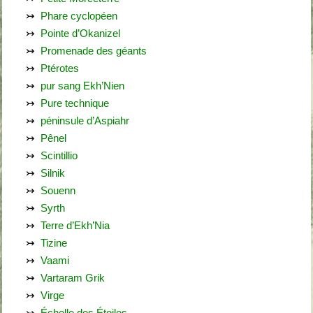
Phare cyclopéen
Pointe d’Okanizel
Promenade des géants
Ptérotes
pur sang Ekh’Nien
Pure technique
péninsule d’Aspiahr
Pênel
Scintillio
Silnik
Souenn
Syrth
Terre d’Ekh’Nia
Tizine
Vaami
Vartaram Grik
Virge
Échelle des Étoiles