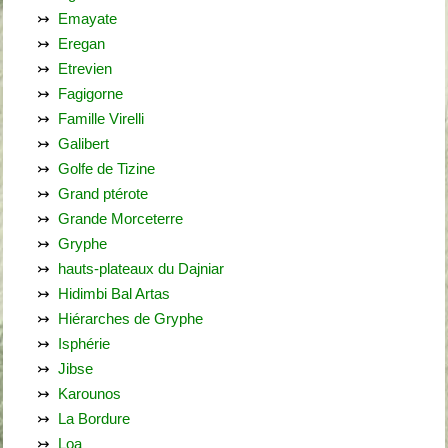
Emayate
Eregan
Etrevien
Fagigorne
Famille Virelli
Galibert
Golfe de Tizine
Grand ptérote
Grande Morceterre
Gryphe
hauts-plateaux du Dajniar
Hidimbi Bal Artas
Hiérarches de Gryphe
Isphérie
Jibse
Karounos
La Bordure
Loa