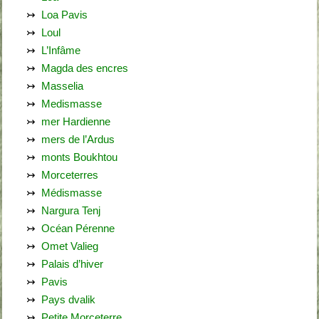
Loa Pavis
Loul
L’Infâme
Magda des encres
Masselia
Medismasse
mer Hardienne
mers de l’Ardus
monts Boukhtou
Morceterres
Médismasse
Nargura Tenj
Océan Pérenne
Omet Valieg
Palais d’hiver
Pavis
Pays dvalik
Petite Morceterre