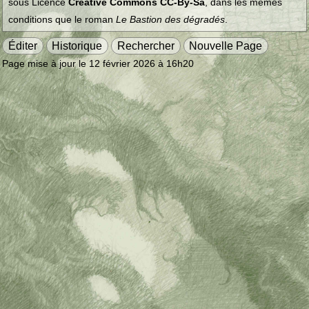
sous Licence
Creative Commons CC-By-Sa
, dans les mêmes
conditions que le roman
Le Bastion des dégradés
.
Éditer
Historique
Rechercher
Nouvelle Page
Page mise à jour le 12 février 2026 à 16h20