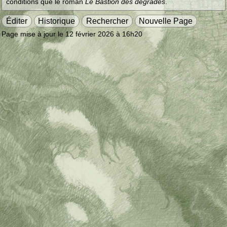
conditions que le roman
Le Bastion des dégradés
.
Éditer
Historique
Rechercher
Nouvelle Page
Page mise à jour le 12 février 2026 à 16h20