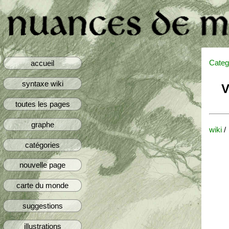
Categ
accueil
syntaxe wiki
V
toutes les pages
graphe
wiki
/
catégories
nouvelle page
carte du monde
suggestions
illustrations