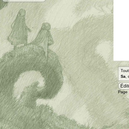
Tout
Sa
,
Édit
Page 