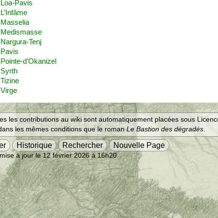
Loa-Pavis
L’Infâme
Masselia
Medismasse
Nargura-Tenj
Pavis
Pointe-d’Okanizel
Syrth
Tizine
Virge
es les contributions au wiki sont automatiquement placées sous Licen
 dans les mêmes conditions que le roman
Le Bastion des dégradés
.
er
Historique
Rechercher
Nouvelle Page
mise à jour le 12 février 2026 à 16h20